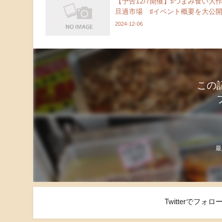
【予告12/7開催】♯つまみ食い大作
旦過市場 ♯イベント概要を大公
2024-12-06
この
最
Twitterでフ