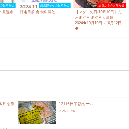
のお知らせ
編集部からのお知らせ
店舗からのお知らせ
n 旦過市
師走目前 食市祭 開催！
【マグロの日/10月10日】九
州まぐろ まぐろ大漁祭
2024◆10月10日～10月12日
◆
ル丼を作
12月6日半額セール
2025-12-05