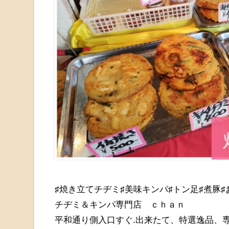
♯焼き立てチヂミ♯美味キンパ♯トン足♯煮豚
チヂミ＆キンパ専門店 ｃｈａｎ
平和通り側入口すぐ.出来たて、特選逸品、