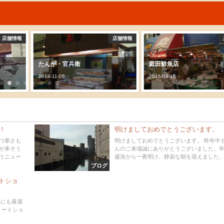
店舗情報
店舗情報
店
たんが・官兵衛
庭田鮮魚店
2018-11-05
2016-04-15
！
明けましておめでとうございます。
つ寒さも
明けましておめでとうございます。 昨年中
が来そう
んのご来場誠にありがとうございました。
うニュー
盛況から一夜明け、静寂な朝を迎えました。 中
ブログ
トショ
みにも最適
ミートショ