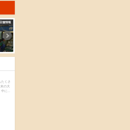
舗情報
店舗情報
店
西村鮮魚店
田中商店
2016-04-15
2016-04-15
もたくさ
年末の大
に...