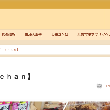
店舗情報
市場の歴史
大學堂とは
旦過市場アプリダウ
店 ｃｈａｎ】
ｃｈａｎ】
HP