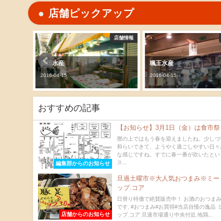
店舗ピックアップ
店舗情報
店舗情報
浜田水産
颯王水産
2016-04-15
2016-04-15
おすすめの記事
【お知らせ】3月1日（金）は食市祭
暦の上ではもう春を迎えましたね。少しづ
和らいできて、ようやく過ごしやすい日々
な感じですね。すでに春一番が吹いたとい
ス...
編集部からのお知らせ
旦過土曜市※大人気おつまみ※ミー
ップ.コア
日替り特価で絶賛販売中！ お酒のおつま
です. #おつまみ#お買得#当店自慢の逸品 
店舗からのお知らせ
ップ.コア 旦過市場通り中央付近.地鶏...