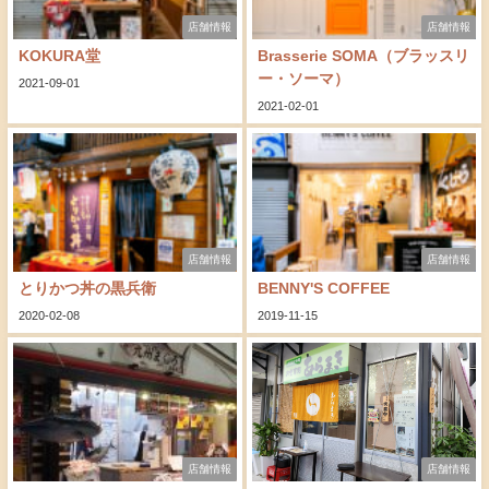
店舗情報
店舗情報
KOKURA堂
Brasserie SOMA（ブラッスリ
ー・ソーマ）
2021-09-01
2021-02-01
店舗情報
店舗情報
とりかつ丼の黒兵衛
BENNY'S COFFEE
2020-02-08
2019-11-15
店舗情報
店舗情報