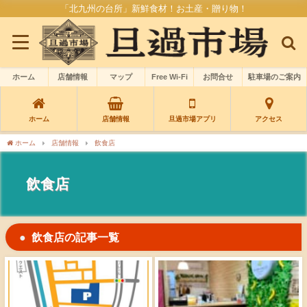
「北九州の台所」新鮮食材！お土産・贈り物！
ホーム
店舗情報
マップ
Free Wi-Fi
お問合せ
駐車場のご案内
ホーム
店舗情報
旦過市場アプリ
アクセス
ホーム
店舗情報
飲食店
飲食店
飲食店の記事一覧