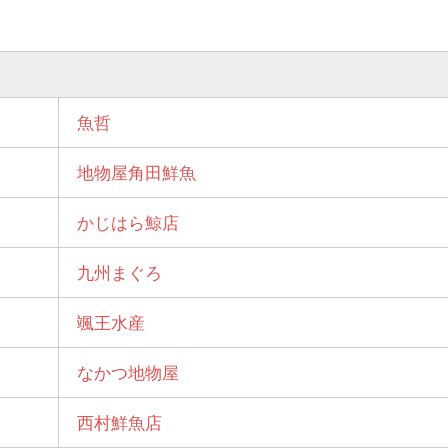
魚哲
地物屋角田鮮魚
かじはら鯨店
九州まぐろ
颯王水産
なかつ地物屋
西村鮮魚店