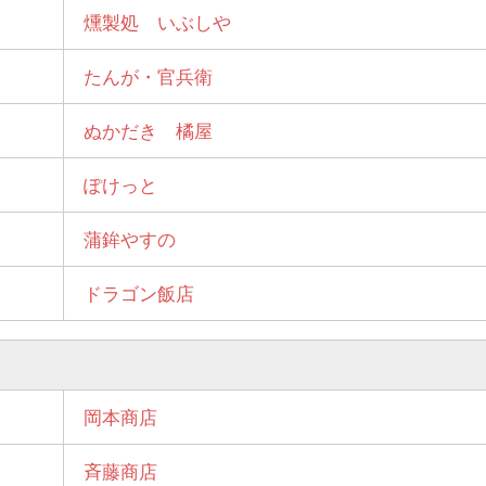
燻製処 いぶしや
たんが・官兵衛
ぬかだき 橘屋
ぽけっと
蒲鉾やすの
ドラゴン飯店
岡本商店
斉藤商店