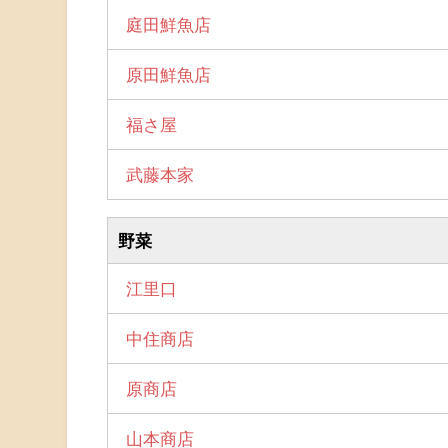
庭田鮮魚店
原田鮮魚店
福さ屋
武藤本家
野菜
江里口
中住商店
原商店
山本商店