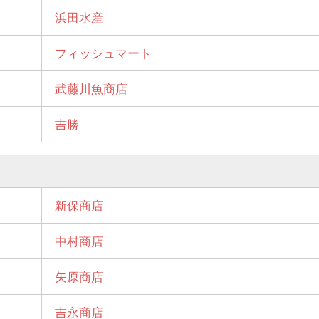
浜田水産
フィッシュマート
武藤川魚商店
吉勝
新保商店
中村商店
矢原商店
吉永商店