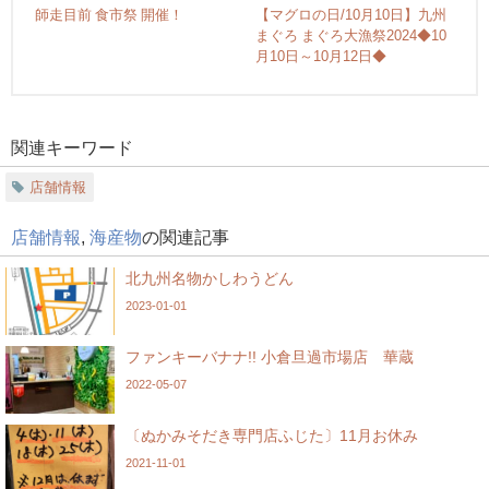
師走目前 食市祭 開催！
【マグロの日/10月10日】九州
まぐろ まぐろ大漁祭2024◆10
月10日～10月12日◆
関連キーワード
店舗情報
店舗情報
,
海産物
の関連記事
北九州名物かしわうどん
2023-01-01
ファンキーバナナ!! 小倉旦過市場店 華蔵
2022-05-07
〔ぬかみそだき専門店ふじた〕11月お休み
2021-11-01