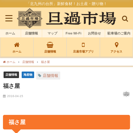
「北九州の台所」新鮮食材！お土産・贈り物！
ホーム
店舗情報
マップ
Free Wi-Fi
お問合せ
駐車場のご案内
ホーム
店舗情報
旦過市場アプリ
アクセス
ホーム
店舗情報
福さ屋
店舗情報
海産物
店舗情報
福さ屋
2016-04-15
福さ屋