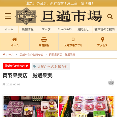
「北九州の台所」新鮮食材！お土産・贈り物！
ホーム
店舗情報
マップ
Free Wi-Fi
お問合せ
駐車場のご案内
ホーム
店舗情報
旦過市場アプリ
アクセス
ホーム
店舗からのお知らせ
両羽果実店 厳選果実.
店舗からのお知らせ
店舗からのお知らせ
両羽果実店 厳選果実.
2021-05-07