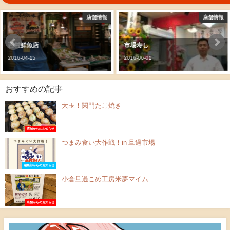
店舗情報
店舗情報
市場寿し
赤壁酒店
2016-06-01
2016-04-15
おすすめの記事
大玉！関門たこ焼き
店舗からのお知らせ
つまみ食い大作戦！in 旦過市場
編集部からのお知らせ
小倉旦過こめ工房米夢マイム
店舗からのお知らせ