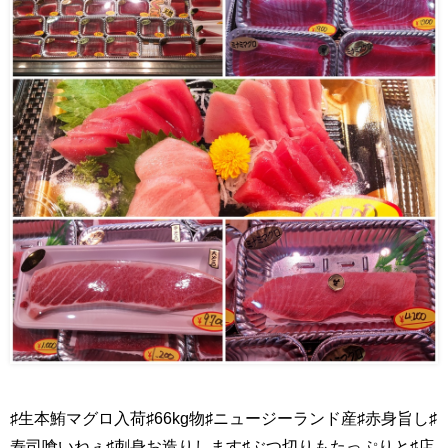
♯生本鮪マグロ入荷♯66kg物♯ニュージーランド産♯赤身旨し♯
寿司喰いねぇ♯刺身お造りします♯ぶつ切りもたっぷりと♯店