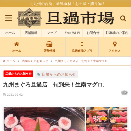
「北九州の台所」新鮮食材！お土産・贈り物！
ホーム
店舗情報
マップ
Free Wi-Fi
お問合せ
駐車場のご案内
ホーム
店舗情報
旦過市場アプリ
アクセス
ホーム
店舗からのお知らせ
九州まぐろ旦過店 旬到来！生南マグロ.
店舗からのお知らせ
店舗からのお知らせ
九州まぐろ旦過店 旬到来！生南マグロ.
2021-05-02