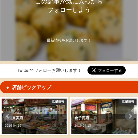
この記事が気に入ったら
フォローしよう
最新情報をお届けします！
Twitterでフォローお願いします！
店舗ピックアップ
店舗情報
店舗情報
両羽果実店
金子商店
016-04-15
2016-04-15