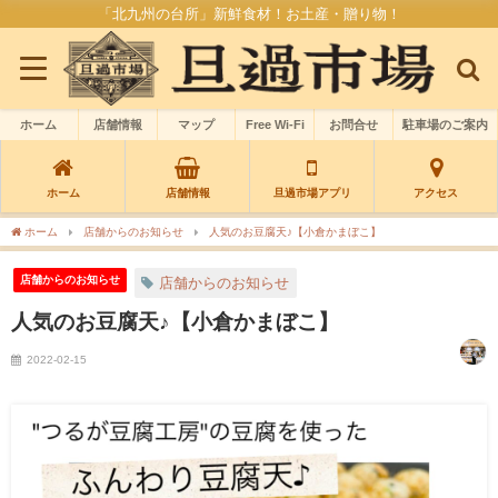
「北九州の台所」新鮮食材！お土産・贈り物！
ホーム
店舗情報
マップ
Free Wi-Fi
お問合せ
駐車場のご案内
ホーム
店舗情報
旦過市場アプリ
アクセス
ホーム
店舗からのお知らせ
人気のお豆腐天♪【小倉かまぼこ】
店舗からのお知らせ
店舗からのお知らせ
人気のお豆腐天♪【小倉かまぼこ】
2022-02-15