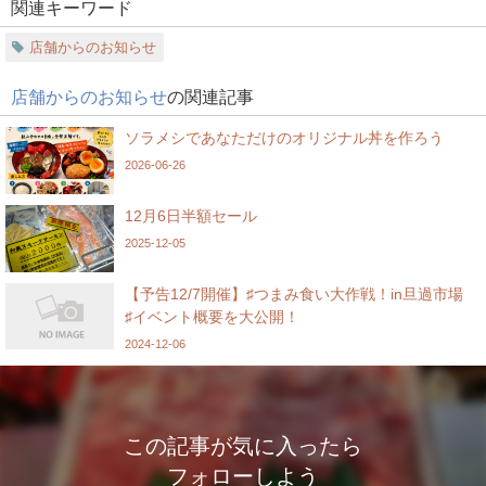
関連キーワード
店舗からのお知らせ
店舗からのお知らせ
の関連記事
ソラメシであなただけのオリジナル丼を作ろう
2026-06-26
12月6日半額セール
2025-12-05
【予告12/7開催】♯つまみ食い大作戦！in旦過市場
♯イベント概要を大公開！
2024-12-06
この記事が気に入ったら
フォローしよう