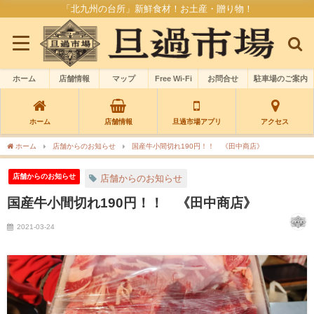
「北九州の台所」新鮮食材！お土産・贈り物！
ホーム
店舗情報
マップ
Free Wi-Fi
お問合せ
駐車場のご案内
ホーム
店舗情報
旦過市場アプリ
アクセス
ホーム
店舗からのお知らせ
国産牛小間切れ190円！！ 《田中商店》
店舗からのお知らせ
店舗からのお知らせ
国産牛小間切れ190円！！ 《田中商店》
2021-03-24