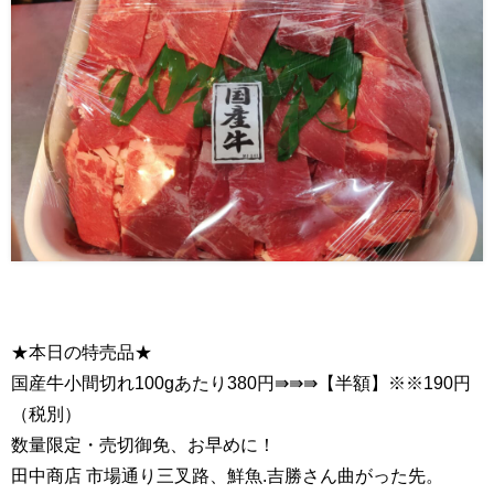
★本日の特売品★
国産牛小間切れ100gあたり380円⇛⇛⇛【半額】※※190円
（税別）
数量限定・売切御免、お早めに！
田中商店 市場通り三叉路、鮮魚.吉勝さん曲がった先。