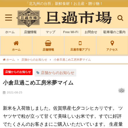
「北九州の台所」新鮮食材！お土産・贈り物！
ホーム
店舗情報
マップ
Free Wi-Fi
お問合せ
駐車場のご案内
ホーム
店舗情報
旦過市場アプリ
アクセス
ホーム
店舗からのお知らせ
小倉旦過こめ工房米夢マイム
店舗からのお知らせ
店舗からのお知らせ
小倉旦過こめ工房米夢マイム
2021-08-25
新米を入荷致しました。佐賀県産七夕コシヒカリです。 ツ
ヤツヤで粒が立って甘くて美味しいお米です。すでに好評
でたくさんのお客さまにご購入いただいています。 生産量