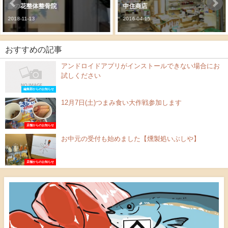
中住商店
村上甘泉堂
2016-04-15
2016-04-15
おすすめの記事
アンドロイドアプリがインストールできない場合にお
試しください
編集部からのお知らせ
12月7日(土)つまみ食い大作戦参加します
店舗からのお知らせ
お中元の受付も始めました【燻製処いぶしや】
店舗からのお知らせ