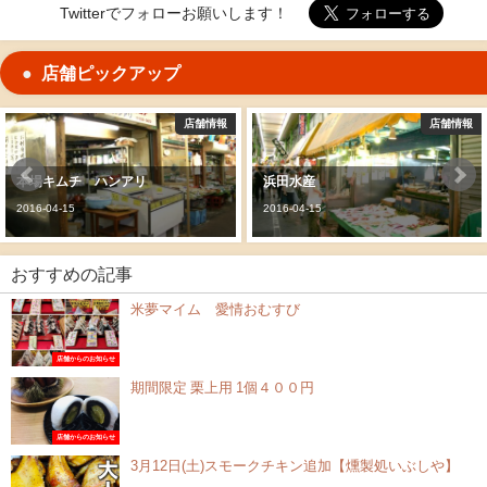
Twitterでフォローお願いします！
店舗ピックアップ
情報
店舗情報
店
浜田水産
両羽果実店
2016-04-15
2016-04-15
おすすめの記事
米夢マイム 愛情おむすび
店舗からのお知らせ
期間限定 栗上用 1個４００円
店舗からのお知らせ
3月12日(土)スモークチキン追加【燻製処いぶしや】