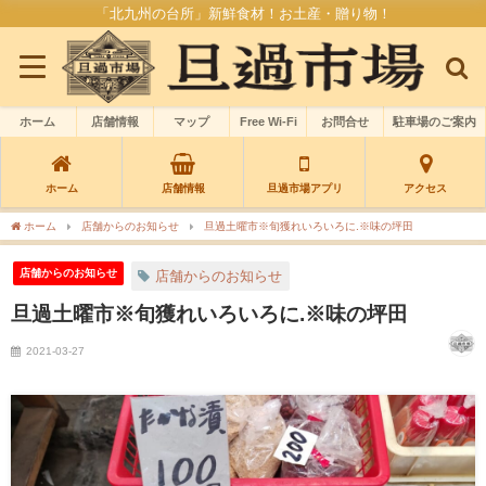
「北九州の台所」新鮮食材！お土産・贈り物！
ホーム
店舗情報
マップ
Free Wi-Fi
お問合せ
駐車場のご案内
ホーム
店舗情報
旦過市場アプリ
アクセス
ホーム
店舗からのお知らせ
旦過土曜市※旬獲れいろいろに.※味の坪田
店舗からのお知らせ
店舗からのお知らせ
旦過土曜市※旬獲れいろいろに.※味の坪田
2021-03-27