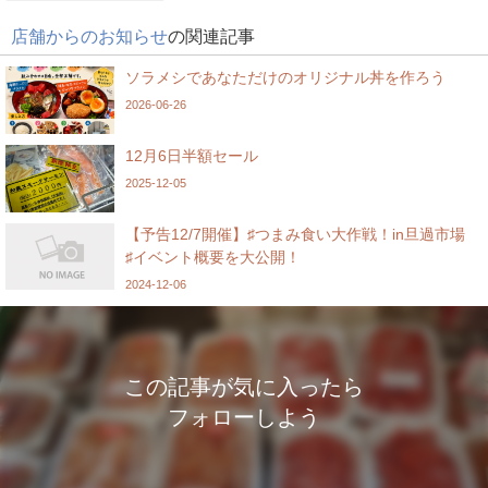
店舗からのお知らせ
の関連記事
ソラメシであなただけのオリジナル丼を作ろう
2026-06-26
12月6日半額セール
2025-12-05
【予告12/7開催】♯つまみ食い大作戦！in旦過市場
♯イベント概要を大公開！
2024-12-06
この記事が気に入ったら
フォローしよう