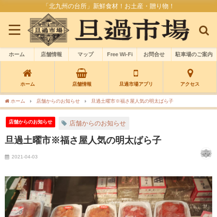
「北九州の台所」新鮮食材！お土産・贈り物！
ホーム
店舗情報
マップ
Free Wi-Fi
お問合せ
駐車場のご案内
ホーム
店舗情報
旦過市場アプリ
アクセス
ホーム
店舗からのお知らせ
旦過土曜市※福さ屋人気の明太ばら子
店舗からのお知らせ
店舗からのお知らせ
旦過土曜市※福さ屋人気の明太ばら子
2021-04-03