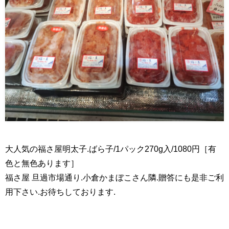
大人気の福さ屋明太子.ばら子/1パック270g入/1080円［有
色と無色あります］
福さ屋 旦過市場通り.小倉かまぼこさん隣.贈答にも是非ご利
用下さい.お待ちしております.