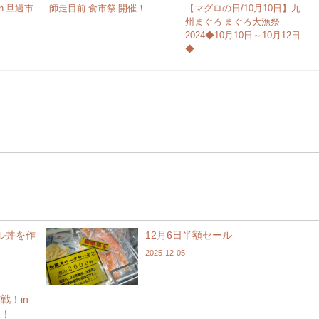
n 旦過市
師走目前 食市祭 開催！
【マグロの日/10月10日】九
州まぐろ まぐろ大漁祭
2024◆10月10日～10月12日
◆
ル丼を作
12月6日半額セール
2025-12-05
戦！in
開！