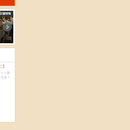
店舗情報
店舗情報
店
吉永商店
浜田水産
2016-04-15
2016-04-15
こ】
！！甘
メです＾
も