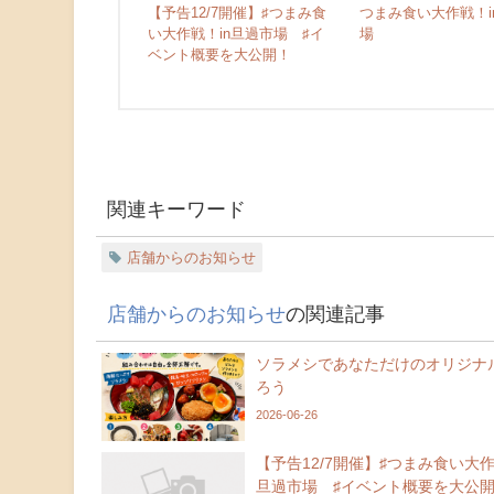
【予告12/7開催】♯つまみ食
つまみ食い大作戦！i
い大作戦！in旦過市場 ♯イ
場
ベント概要を大公開！
関連キーワード
店舗からのお知らせ
店舗からのお知らせ
の関連記事
ソラメシであなただけのオリジナ
ろう
2026-06-26
【予告12/7開催】♯つまみ食い大作
旦過市場 ♯イベント概要を大公