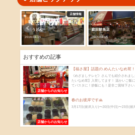
店舗情報
店舗情報
旦過うどん
庭田鮮魚店
2016-04-15
2016-04-15
おすすめの記事
【福さ屋】話題の.めんたいなめ茸
《めざましテレビ》さんでも紹介されまし
たいなめ茸】入荷してます！ 温かいご飯
てパスタに！炒飯にも！是非ご賞味下さい♪ 福
店舗からのお知らせ
春のお彼岸です🙏
3月17日(彼岸入り)〜20日(中日)〜23日(彼岸
店舗からのお知らせ