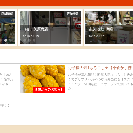
店舗情報
店舗情報
（有）矢原商店
吉永（政）商店
2016-04-15
2016-04-15
！
お子様人気‼︎もろこし天【小倉かまぼ
た【めん
お子様が選ぶ商品！断然人気はもろこし天
に！茹でた
くてプリプリ♪♪おやつやお弁当にもオスス
さ...
＾！バター醤油を塗ってオーブンで焼いて
◎！！...
店舗からのお知らせ
明け)...