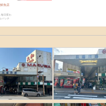
田鮮魚店
.毎日変わ
カルパッチ