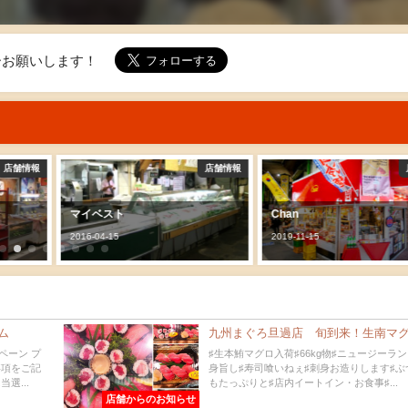
ォローお願いします！
店舗情報
店舗情報
Chan
フィッシュマート
2019-11-15
2016-04-15
ム
九州まぐろ旦過店 旬到来！生南マグ
ペーン プ
♯生本鮪マグロ入荷♯66kg物♯ニュージーラン
事項をご記
身旨し♯寿司喰いねぇ♯刺身お造りします♯ぶ
選...
もたっぷりと♯店内イートイン・お食事♯...
店舗からのお知らせ