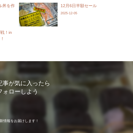
ル丼を作
12月6日半額セール
2025-12-05
戦！in
開！
記事が気に入ったら
フォローしよう
新情報をお届けします！