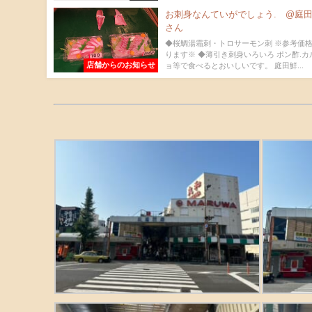
お刺身なんていがでしょう. @庭
さん
◆桜鯛湯霜刺・トロサーモン刺 ※参考価格
ります※ ◆薄引き刺身いろいろ ポン酢.
店舗からのお知らせ
ョ等で食べるとおいしいです。 庭田鮮...