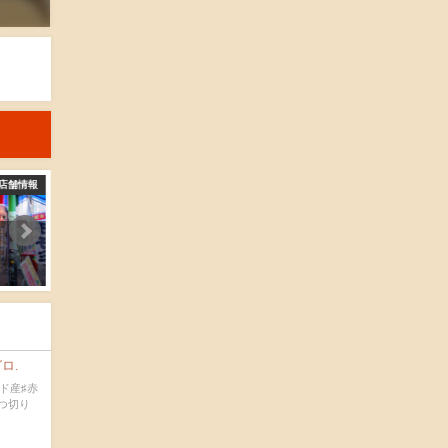
店舗情報
店舗情報
野口生花店
斉藤商店
2016-04-15
2016-04-15
ロ.
ド産♯赤
つ切り