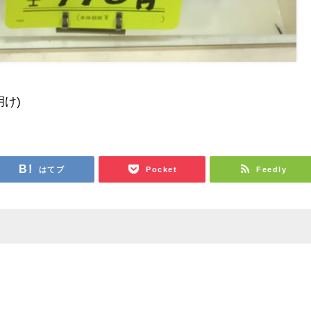
明け)
はてブ
Pocket
Feedly