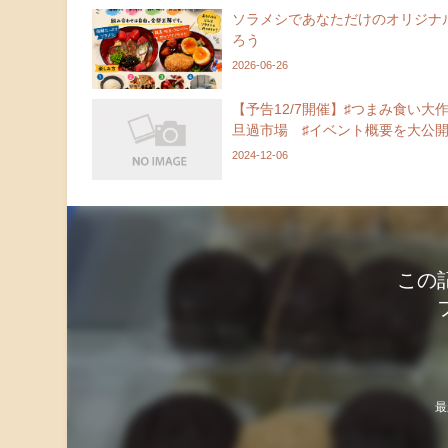
ソラメシであなただけのオリジナ
ろう
2026-06-26
【予告12/7開催】♯つまみ食い大作
旦過市場 ♯イベント概要を大公
2024-12-06
この
最