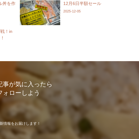
ル丼を作
12月6日半額セール
2025-12-05
戦！in
開！
記事が気に入ったら
フォローしよう
新情報をお届けします！