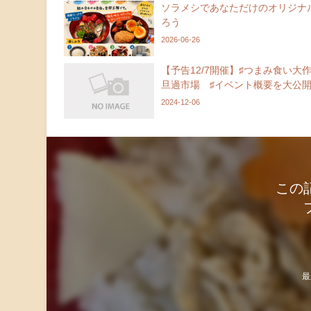
ソラメシであなただけのオリジナ
ろう
2026-06-26
【予告12/7開催】♯つまみ食い大作
旦過市場 ♯イベント概要を大公
2024-12-06
この
最