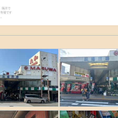
。 隔月で
い市場です
.