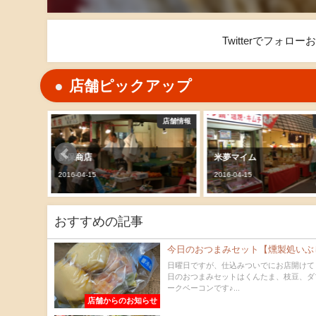
Twitterでフォロ
店舗ピックアップ
店舗情報
店舗情報
米夢マイム
吉永（政）商店
2016-04-15
2016-04-15
おすすめの記事
今日のおつまみセット【燻製処いぶ
日曜日ですが、仕込みついでにお店開けて
日のおつまみセットはくんたま、枝豆、ダ
ークベーコンです♪...
店舗からのお知らせ