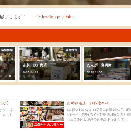
ーお願いします！
Follow tanga_ichiba
店舗情報
店舗情報
たんが・官兵衛
奥田精肉店
2018-11-05
2016-04-15
しや】
西村鮮魚店 刺身盛合せ
ます。 今
♯自慢の刺身盛合せ♯天草岩牡蠣♯中津馬刀貝
ブルスモ
ジ♯サザエ刺身♯赤イカ刺身 西村鮮魚店 旦
り三叉路付近.系列の食事処.あらまき.で...
店舗からのお知らせ