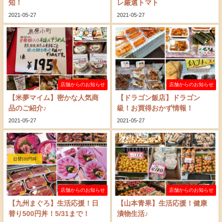
知！
レ厳選トマト
2021-05-27
2021-05-27
店舗からのお知らせ
店舗からのお知らせ
【米夢マイム】密かな人気商
【ドラゴン飯店】ドラゴン
品のご紹介♪
級！お買得おかず情報！
2021-05-27
2021-05-27
店舗からのお知らせ
店舗からのお知らせ
【九州まぐろ】生活応援！日
【山本青果】生活応援！健康
替り500円丼！5/31まで！
漬物生活♪