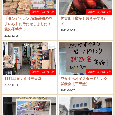
店舗からのお知らせ
店舗からのお知らせ
【タンガ・レンガ/海産物のや
甘太郎〔蜜芋〕焼き芋できた
まいち】お待たせしました！
て
株の子特売！
2022-12-05
2022-12-05
店舗からのお知らせ
店舗からのお知らせ
11月11日くすり三天堂
ワタナベオイスタードリンク
試飲会【三天堂】
2022-11-11
2022-10-07