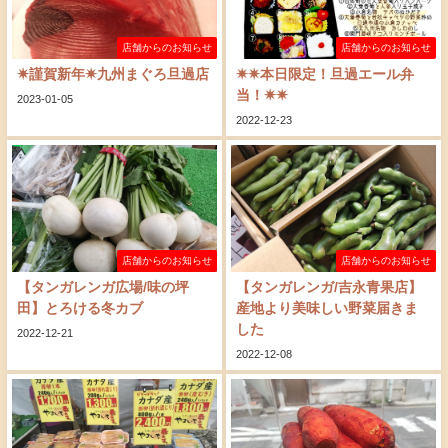
店舗からのお知らせ
店舗からのお知らせ
✷謹賀新年✷九州まぐろ旦過店
✷✷本日限定！旦過エール弁
当！✷✷
2023-01-05
2022-12-23
店舗からのお知らせ
店舗からのお知らせ
【タンガレンガ広場/味の坪
【タンガレンガ/吉永青果店】
田】とろける冬カブ
産地より美味しい野菜届きま
した
2022-12-21
2022-12-08