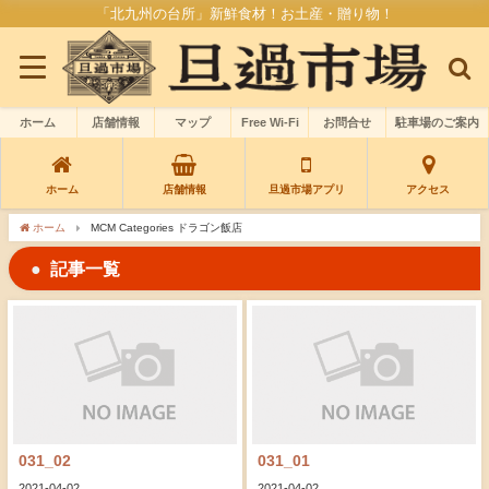
「北九州の台所」新鮮食材！お土産・贈り物！
ホーム
店舗情報
マップ
Free Wi-Fi
お問合せ
駐車場のご案内
ホーム
店舗情報
旦過市場アプリ
アクセス
ホーム
MCM Categories ドラゴン飯店
記事一覧
031_02
031_01
2021-04-02
2021-04-02