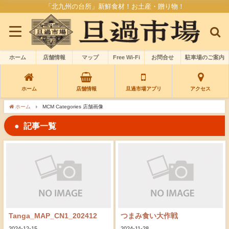
「北九州の台所」新鮮食材！お土産・贈り物！
ホーム
店舗情報
マップ
Free Wi-Fi
お問合せ
駐車場のご案内
ホーム
店舗情報
旦過市場アプリ
アクセス
ホーム
MCM Categories 店舗画像
記事一覧
Tanga_MAP_CN1_202412
つまみ食い大作戦
2024-12-15
2024-11-28