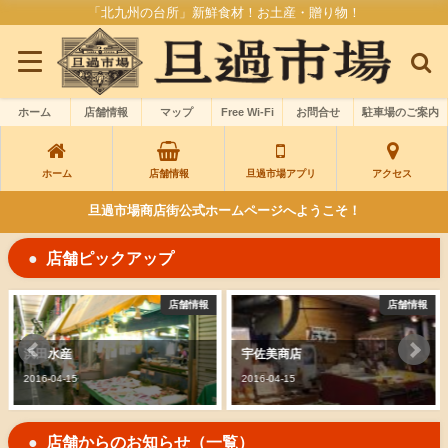
「北九州の台所」新鮮食材！お土産・贈り物！
ホーム
店舗情報
マップ
Free Wi-Fi
お問合せ
駐車場のご案内
ホーム
店舗情報
旦過市場アプリ
アクセス
旦過市場商店街公式ホームページへようこそ！
店舗ピックアップ
店舗情報
店舗情報
浜田水産
宇佐美商店
2016-04-15
2016-04-15
店舗からのお知らせ（一覧）