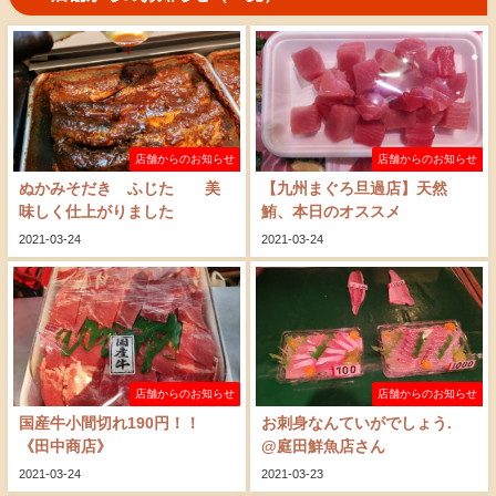
店舗からのお知らせ
店舗からのお知らせ
ぬかみそだき ふじた 美
【九州まぐろ旦過店】天然
味しく仕上がりました
鮪、本日のオススメ
2021-03-24
2021-03-24
店舗からのお知らせ
店舗からのお知らせ
国産牛小間切れ190円！！
お刺身なんていがでしょう.
《田中商店》
@庭田鮮魚店さん
2021-03-24
2021-03-23