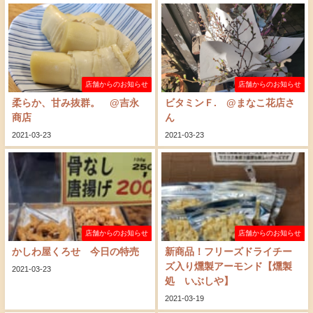
店舗からのお知らせ
店舗からのお知らせ
柔らか、甘み抜群。 @吉永
ビタミンＦ. @まなこ花店さ
商店
ん
2021-03-23
2021-03-23
店舗からのお知らせ
店舗からのお知らせ
かしわ屋くろせ 今日の特売
新商品！フリーズドライチー
ズ入り燻製アーモンド【燻製
2021-03-23
処 いぶしや】
2021-03-19