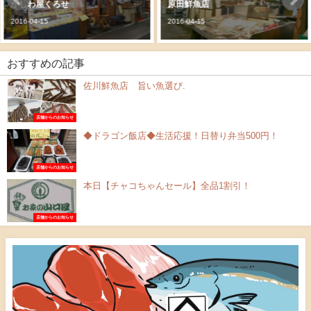
かしわ屋くろせ
原田鮮魚店
2016-04-15
2016-04-15
おすすめの記事
佐川鮮魚店 旨い魚選び.
店舗からのお知らせ
◆ドラゴン飯店◆生活応援！日替り弁当500円！
店舗からのお知らせ
本日【チャコちゃんセール】全品1割引！
店舗からのお知らせ