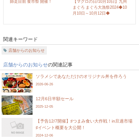
師走目前 食市祭 開催！
【マグロの日/10月10日】九州
まぐろ まぐろ大漁祭2024◆10
月10日～10月12日◆
関連キーワード
店舗からのお知らせ
店舗からのお知らせ
の関連記事
ソラメシであなただけのオリジナル丼を作ろう
2026-06-26
12月6日半額セール
2025-12-05
【予告12/7開催】♯つまみ食い大作戦！in旦過市場
♯イベント概要を大公開！
2024-12-06