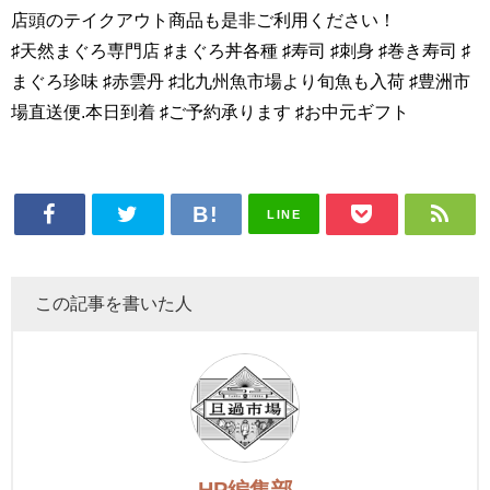
店頭のテイクアウト商品も是非ご利用ください！
♯天然まぐろ専門店 ♯まぐろ丼各種 ♯寿司 ♯刺身 ♯巻き寿司 ♯
まぐろ珍味 ♯赤雲丹 ♯北九州魚市場より旬魚も入荷 ♯豊洲市
場直送便.本日到着 ♯ご予約承ります ♯お中元ギフト
LINE
この記事を書いた人