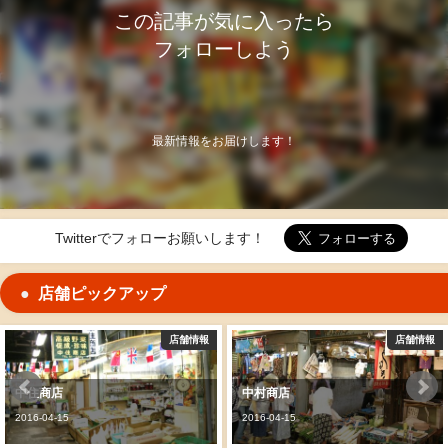
この記事が気に入ったら
フォローしよう
最新情報をお届けします！
Twitterでフォローお願いします！
店舗ピックアップ
舗情報
店舗情報
店
中村商店
地物屋角田鮮魚
2016-04-15
2016-04-15