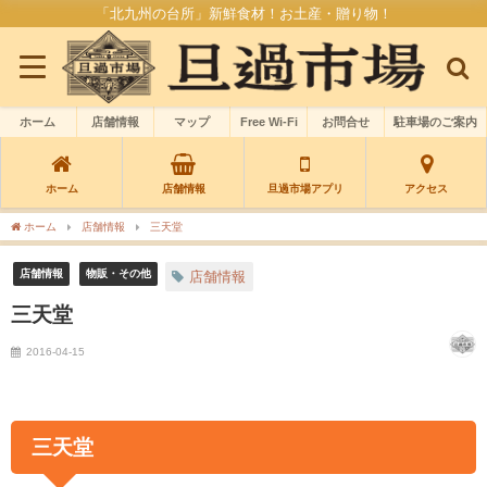
「北九州の台所」新鮮食材！お土産・贈り物！
ホーム
店舗情報
マップ
Free Wi-Fi
お問合せ
駐車場のご案内
ホーム
店舗情報
旦過市場アプリ
アクセス
ホーム
店舗情報
三天堂
店舗情報
物販・その他
店舗情報
三天堂
2016-04-15
三天堂