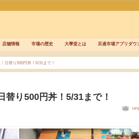
店舗情報
市場の歴史
大學堂とは
旦過市場アプリダウ
日替り500円丼！5/31まで！
り500円丼！5/31まで！
HP