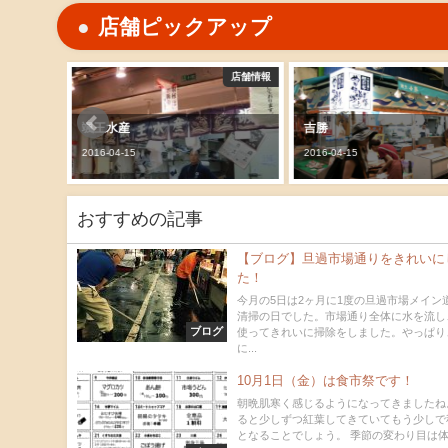
店舗ピックアップ
店舗情報
店舗情報
颯王水産
吉勝
2016-04-15
2016-04-15
おすすめの記事
【ブログ】旦過市場通りをきれいに
た！
今月の5日は2ヶ月に1度の旦過市場メイン
清掃の日でした。市場通り全体に水を流し
ブログ
使ってきれいに掃除をしました。やっぱり
に...
10月1日（金）は食市祭です！
朝晩肌寒く感じるようになってきましたね
ると少しずつ紅葉してきていてもう少しで
となることでしょう。 季節の変わり目は体調