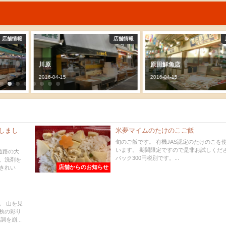
店舗情報
店舗情報
川原
原田鮮魚店
2016-04-15
2016-04-15
しまし
米夢マイムのたけのこご飯
旬のご飯です。 有機JAS認定のたけのこを
います。 期間限定ですので是非お試しくださ
道路の大
パック300円税別です。...
、洗剤を
店舗からのお知らせ
きれい
。 山を見
秋の彩り
を崩...