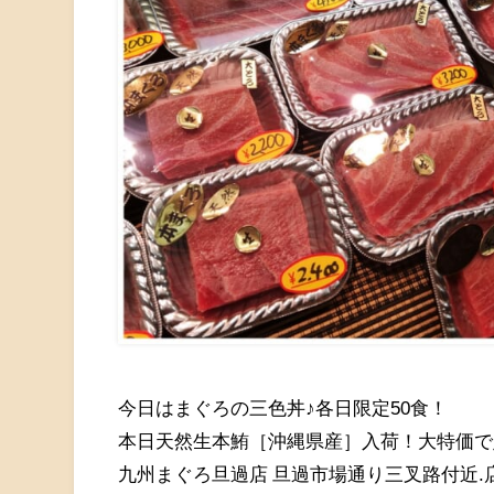
今日はまぐろの三色丼♪各日限定50食！
本日天然生本鮪［沖縄県産］入荷！大特価で
九州まぐろ旦過店 旦過市場通り三叉路付近