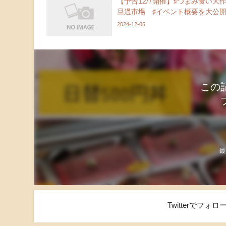
【予告12/7開催】♯つまみ食い大作
旦過市場 ♯イベント概要を大公
2024-12-06
この
最
Twitterでフ