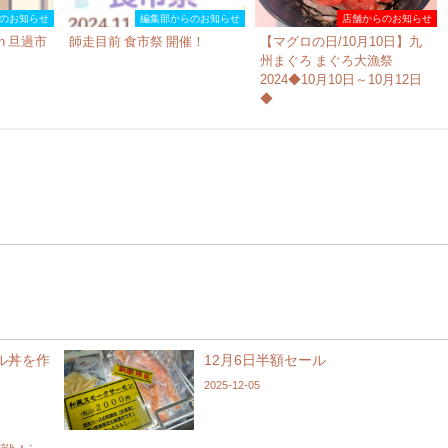
のお知らせ
編集部からのお知らせ
店舗からのお知らせ
n 旦過市
師走目前 食市祭 開催！
【マグロの日/10月10日】九
州まぐろ まぐろ大漁祭
2024◆10月10日～10月12日
◆
ル丼を作
12月6日半額セール
2025-12-05