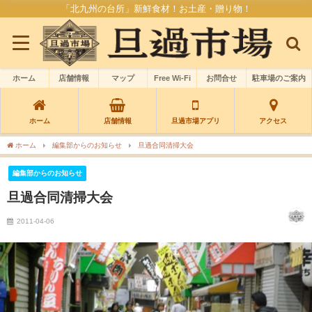
「北九州の台所」新鮮食材！お土産・贈り物！
ホーム
店舗情報
マップ
Free Wi-Fi
お問合せ
駐車場のご案内
ホーム
店舗情報
旦過市場アプリ
アクセス
ホーム
編集部からのお知らせ
旦過合同清掃大会
編集部からのお知らせ
旦過合同清掃大会
2011-04-06