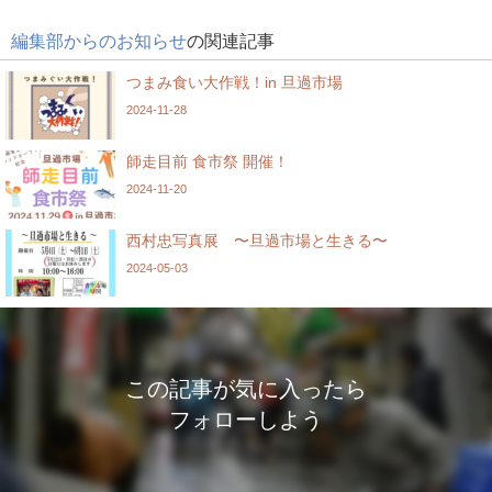
編集部からのお知らせ
の関連記事
つまみ食い大作戦！in 旦過市場
2024-11-28
師走目前 食市祭 開催！
2024-11-20
西村忠写真展 〜旦過市場と生きる〜
2024-05-03
この記事が気に入ったら
フォローしよう