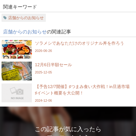
関連キーワード
店舗からのお知らせ
店舗からのお知らせ
の関連記事
ソラメシであなただけのオリジナル丼を作ろう
2026-06-26
12月6日半額セール
2025-12-05
【予告12/7開催】♯つまみ食い大作戦！in旦過市場
♯イベント概要を大公開！
2024-12-06
この記事が気に入ったら