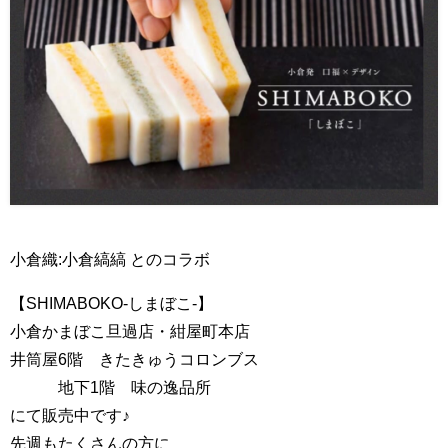
小倉織:小倉縞縞 とのコラボ
【SHIMABOKO-しまぼこ-】
小倉かまぼこ旦過店・紺屋町本店
井筒屋6階 きたきゅうコロンブス
地下1階 味の逸品所
にて販売中です♪
先週もたくさんの方に