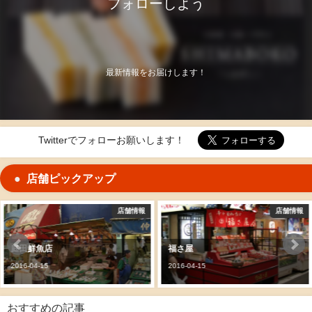
フォローしよう
最新情報をお届けします！
Twitterでフォローお願いします！
店舗ピックアップ
情報
店舗情報
店
福さ屋
お食事処あらまき
2016-04-15
2018-11-04
おすすめの記事