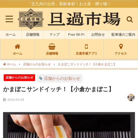
「北九州の台所」新鮮食材！お土産・贈り物！
ホーム
店舗情報
マップ
Free Wi-Fi
お問合せ
駐車場のご案内
ホーム
店舗情報
旦過市場アプリ
アクセス
ホーム
店舗からのお知らせ
かまぼこサンドイッチ！【小倉かまぼこ】
店舗からのお知らせ
店舗からのお知らせ
かまぼこサンドイッチ！【小倉かまぼこ】
2022-03-28