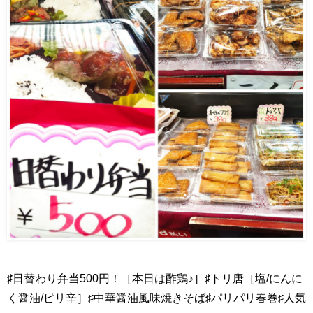
♯日替わり弁当500円！［本日は酢鶏♪］♯トリ唐［塩/にんに
く醤油/ピリ辛］♯中華醤油風味焼きそば♯パリパリ春巻♯人気