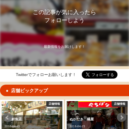
この記事が気に入ったら
フォローしよう
最新情報をお届けします！
Twitterでフォローお願いします！
店舗ピックアップ
情報
店舗情報
店
ぬかだき 橘屋
旦過うどん
2016-04-15
2016-04-15