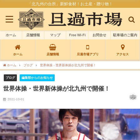
「北九州の台所」新鮮食材！お土産・贈り物！
ホーム
店舗情報
マップ
Free Wi-Fi
お問合せ
駐車場のご案内
ホーム
店舗情報
旦過市場アプリ
アクセス
ホーム
ブログ
世界体操・世界新体操が北九州で開催！
ブログ
編集部からのお知らせ
世界体操・世界新体操が北九州で開催！
2021-10-01