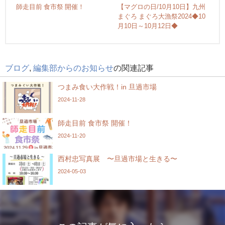
師走目前 食市祭 開催！
【マグロの日/10月10日】九州
まぐろ まぐろ大漁祭2024◆10
月10日～10月12日◆
ブログ
,
編集部からのお知らせ
の関連記事
つまみ食い大作戦！in 旦過市場
2024-11-28
師走目前 食市祭 開催！
2024-11-20
西村忠写真展 〜旦過市場と生きる〜
2024-05-03