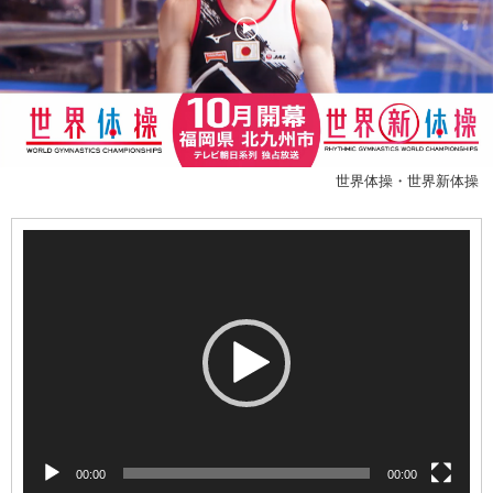
世界体操・世界新体操
動
画
プ
レ
ー
ヤ
ー
00:00
00:00