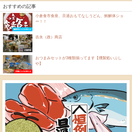
おすすめの記事
小倉食市食座、旦過おもてなしうどん、鮪解体ショ
ー！！
編集部からのお知らせ
吉永（政）商店
店舗情報
おつまみセットが3種類揃ってます【燻製処いぶし
や】
店舗からのお知らせ