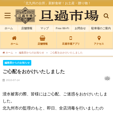
「北九州の台所」新鮮食材！お土産・贈り物！
ホーム
店舗情報
マップ
Free Wi-Fi
お問合せ
駐車場のご案内
ホーム
店舗情報
旦過市場アプリ
アクセス
ホーム
編集部からのお知らせ
ご心配をおかけいたしました
編集部からのお知らせ
ご心配をおかけいたしました
2010-07-14
浸水被害の際、皆様にはご心配、ご迷惑をおかけいたしま
した。
北九州市の監理のもと、即日、全店消毒を行いましたの