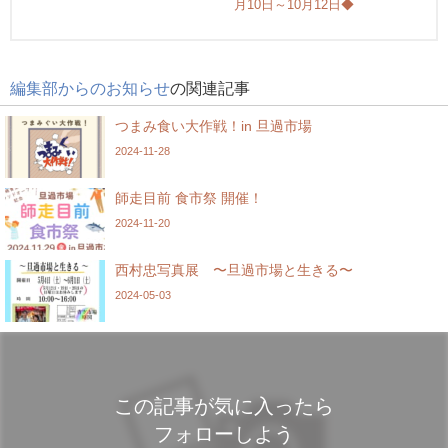
月10日～10月12日◆
編集部からのお知らせ
の関連記事
つまみ食い大作戦！in 旦過市場
2024-11-28
師走目前 食市祭 開催！
2024-11-20
西村忠写真展 〜旦過市場と生きる〜
2024-05-03
この記事が気に入ったら
フォローしよう