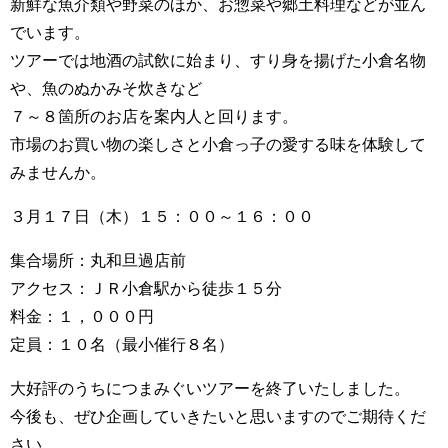
新鮮な魚介類や野菜のほか、お惣菜や郷土料理などが並ん
でいます。
ツアーでは地酒の試飲に始まり、すり身を揚げた小倉名物
や、魚のぬかみそ炊きなど
７～８箇所のお店を案内人と回ります。
市場のお買い物の楽しさと小倉っ子の愛する味を体験して
みませんか。
３月１７日（木）１５：００～１６：００
集合場所：丸和旦過店前
アクセス：ＪＲ小倉駅から徒歩１５分
料金：１，０００円
定員：１０名（最小催行８名）
大好評のうちにつまみぐいツアーを終了いたしました。
今後も、ぜひ企画していきたいと思いますのでご期待くだ
さい。