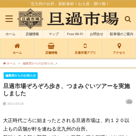
「北九州の台所」新鮮食材！お土産・贈り物！
ホーム
店舗情報
マップ
Free Wi-Fi
お問合せ
駐車場のご案内
ホーム
店舗情報
旦過市場アプリ
アクセス
ホーム
編集部からのお知らせ
旦過市場ぞろぞろ歩き、つまみぐいツアーを実施しま
編集部からのお知らせ
旦過市場ぞろぞろ歩き、つまみぐいツアーを実施
しました
2011-03-16
大正時代ごろに始まったとされる旦過市場は、約１２０以
上もの店舗が軒を連ねる北九州の台所。