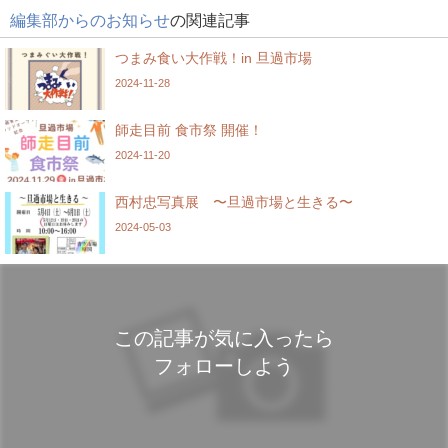
編集部からのお知らせ
の関連記事
つまみ食い大作戦！in 旦過市場
2024-11-28
師走目前 食市祭 開催！
2024-11-20
西村忠写真展 〜旦過市場と生きる〜
2024-05-03
この記事が気に入ったら
フォローしよう