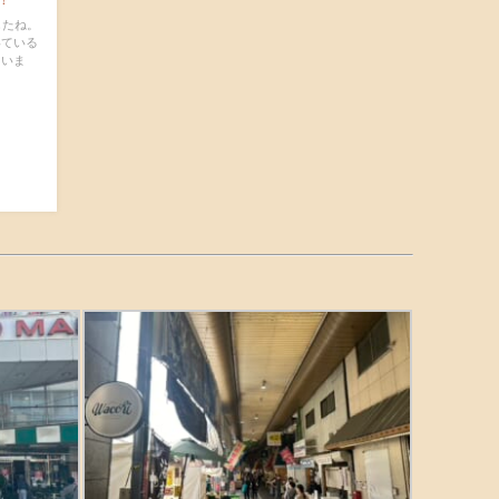
したね。
いている
ていま