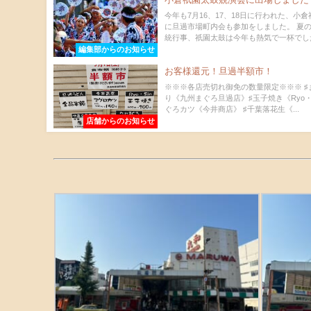
今年も7月16、17、18日に行われた、小
に旦過市場町内会も参加をしました。 夏
統行事、祇園太鼓は今年も熱気で一杯でした.
編集部からのお知らせ
お客様還元！旦過半額市！
※※※各店売切れ御免の数量限定※※※ ♯
り《九州まぐろ旦過店》♯玉子焼き《Ryo・S
ぐろカツ《今井商店》 ♯千葉落花生《...
店舗からのお知らせ