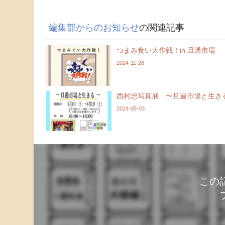
編集部からのお知らせ
の関連記事
つまみ食い大作戦！in 旦過市場
2024-11-28
西村忠写真展 〜旦過市場と生き
2024-05-03
この