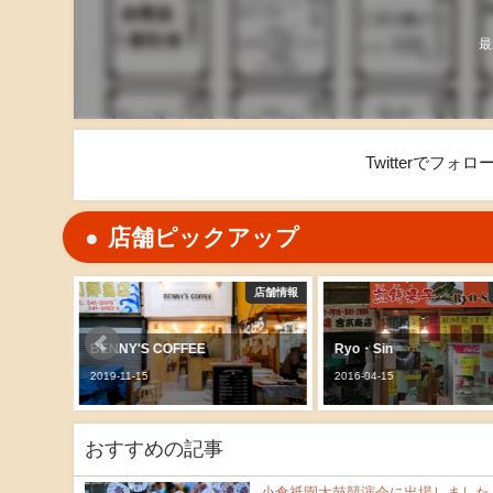
最
Twitterでフ
店舗ピックアップ
店舗情報
店舗情報
BENNY'S COFFEE
Ryo・Sin
2019-11-15
2016-04-15
おすすめの記事
小倉祇園太鼓競演会に出場しました