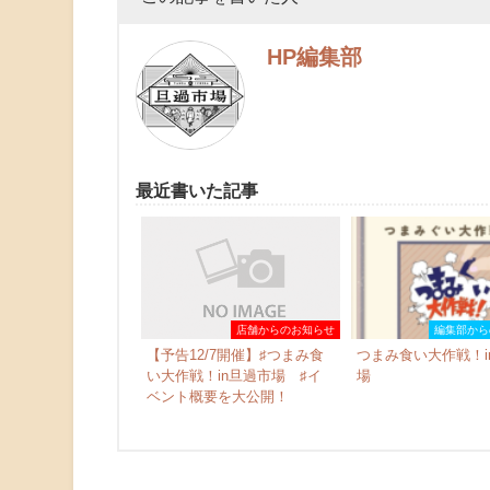
HP編集部
最近書いた記事
店舗からのお知らせ
編集部から
【予告12/7開催】♯つまみ食
つまみ食い大作戦！i
い大作戦！in旦過市場 ♯イ
場
ベント概要を大公開！