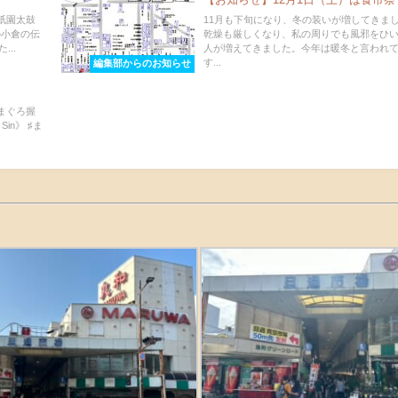
倉祇園太鼓
11月も下旬になり、冬の装いが増してきま
の小倉の伝
乾燥も厳しくなり、私の周りでも風邪をひ
..
人が増えてきました。今年は暖冬と言われ
す...
編集部からのお知らせ
まぐろ握
in》 ♯ま