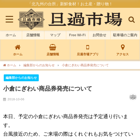
「北九州の台所」新鮮食材！お土産・贈り物！
ホーム
店舗情報
マップ
Free Wi-Fi
お問合せ
駐車場のご案内
ホーム
店舗情報
旦過市場アプリ
アクセス
ホーム
編集部からのお知らせ
小倉にぎわい商品券発売について
編集部からのお知らせ
小倉にぎわい商品券発売について
2018-10-06
本日、予定の小倉にぎわい商品券発売は予定通り行いま
す。
台風接近のため、ご来場の際はくれぐれもお気をつけてい