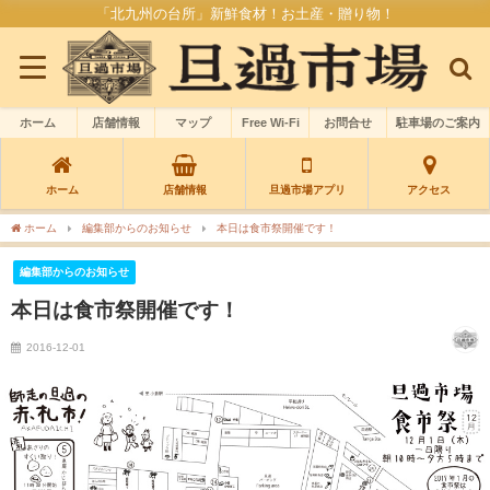
「北九州の台所」新鮮食材！お土産・贈り物！
ホーム
店舗情報
マップ
Free Wi-Fi
お問合せ
駐車場のご案内
ホーム
店舗情報
旦過市場アプリ
アクセス
ホーム
編集部からのお知らせ
本日は食市祭開催です！
編集部からのお知らせ
本日は食市祭開催です！
2016-12-01