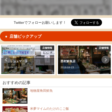
Twitterでフォローお願いします！
店舗ピックアップ
店舗情報
店舗情報
ィッシュマート
西村鮮魚店
16-04-15
2016-04-15
2
おすすめの記事
地物屋角田鮮魚
店舗情報
米夢マイムのたけのこご飯