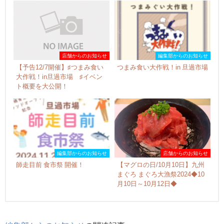
店舗からのお知らせ
編集部からのお知らせ
【予告12/7開催】♯つまみ食い
つまみ食い大作戦！in 旦過市場
大作戦！in旦過市場 ♯イベン
ト概要を大公開！
編集部からのお知らせ
店舗からのお知らせ
師走目前 食市祭 開催！
【マグロの日/10月10日】九州
まぐろ まぐろ大漁祭2024◆10
月10日～10月12日◆