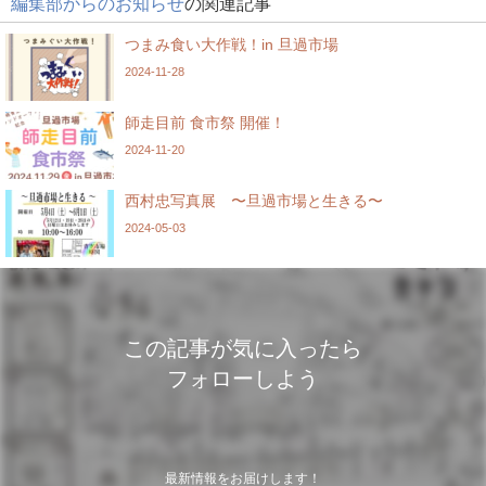
編集部からのお知らせ
の関連記事
つまみ食い大作戦！in 旦過市場
2024-11-28
師走目前 食市祭 開催！
2024-11-20
西村忠写真展 〜旦過市場と生きる〜
2024-05-03
この記事が気に入ったら
フォローしよう
最新情報をお届けします！