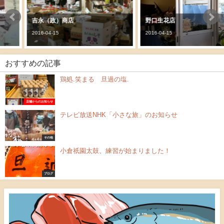
吉永（政）商店
野口生花店
2016-04-15
2016-04-15
おすすめの記事
鶏処.笑まる 旦過の塩.
店舗からのお知らせ
テレビ放送NHK「小さな旅」のお知らせ
その他
小倉祇園太鼓、練習が始まりました！
ブログ