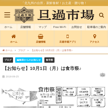
「北九州の台所」新鮮食材！お土産・贈り物！
ホーム
店舗情報
マップ
Free Wi-Fi
お問合せ
駐車場のご案内
ホーム
店舗情報
旦過市場アプリ
アクセス
ホーム
ブログ
【お知らせ】10月1日（月）は食市祭♪
ブログ
編集部からのお知らせ
食市祭
【お知らせ】10月1日（月）は食市祭♪
2018-09-25