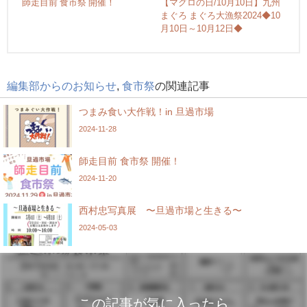
師走目前 食市祭 開催！
【マグロの日/10月10日】九州
まぐろ まぐろ大漁祭2024◆10
月10日～10月12日◆
編集部からのお知らせ
,
食市祭
の関連記事
つまみ食い大作戦！in 旦過市場
2024-11-28
師走目前 食市祭 開催！
2024-11-20
西村忠写真展 〜旦過市場と生きる〜
2024-05-03
この記事が気に入ったら