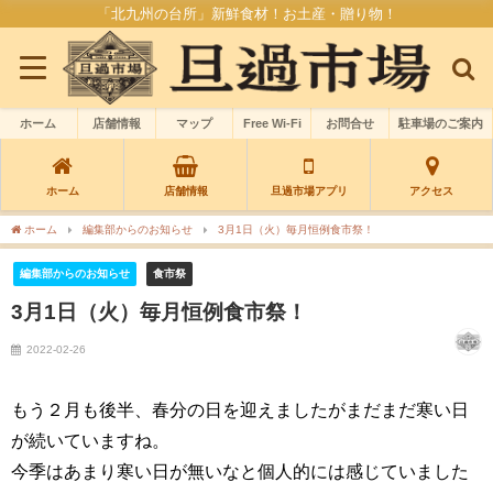
「北九州の台所」新鮮食材！お土産・贈り物！
ホーム
店舗情報
マップ
Free Wi-Fi
お問合せ
駐車場のご案内
ホーム
店舗情報
旦過市場アプリ
アクセス
ホーム
編集部からのお知らせ
3月1日（火）毎月恒例食市祭！
編集部からのお知らせ
食市祭
3月1日（火）毎月恒例食市祭！
2022-02-26
もう２月も後半、春分の日を迎えましたがまだまだ寒い日
が続いていますね。
今季はあまり寒い日が無いなと個人的には感じていました