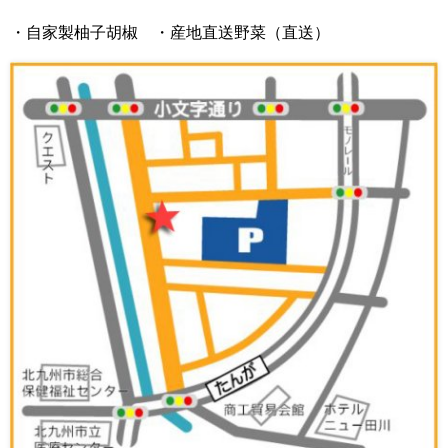
・自家製柚子胡椒 ・産地直送野菜（直送）