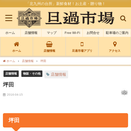
「北九州の台所」新鮮食材！お土産・贈り物！
ホーム
店舗情報
マップ
Free Wi-Fi
お問合せ
駐車場のご案内
ホーム
店舗情報
旦過市場アプリ
アクセス
ホーム
店舗情報
坪田
店舗情報
物販・その他
店舗情報
坪田
2016-04-15
坪田