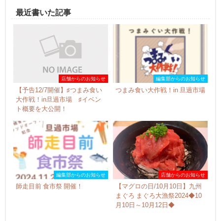
最近書いた記事
店舗からのお知らせ
編集部からのお知らせ
【予告12/7開催】♯つまみ食い
つまみ食い大作戦！in 旦過市場
大作戦！in旦過市場 ♯イベン
ト概要を大公開！
編集部からのお知らせ
店舗からのお知らせ
師走目前 食市祭 開催！
【マグロの日/10月10日】九州
まぐろ まぐろ大漁祭2024◆10
月10日～10月12日◆