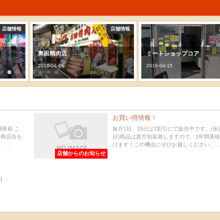
店舗情報
店舗情報
奥田精肉店
ミートショップコア
2016-04-15
2016-04-15
お買い得情報！
瀬善裕 こ
毎月1日、15日は1割引にて販売中です。(休
場商店街を
日)商品は真空包装致しますので、1年間美
...
けます！この機会にぜひお越しください。...
店舗からのお知らせ
..