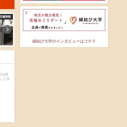
店舗情報
店舗情報
吉永（政）商店
仲野鮮魚店
2016-04-15
2016-04-15
縁結び大学のインタビューはコチラ
日は翌
味しく頂