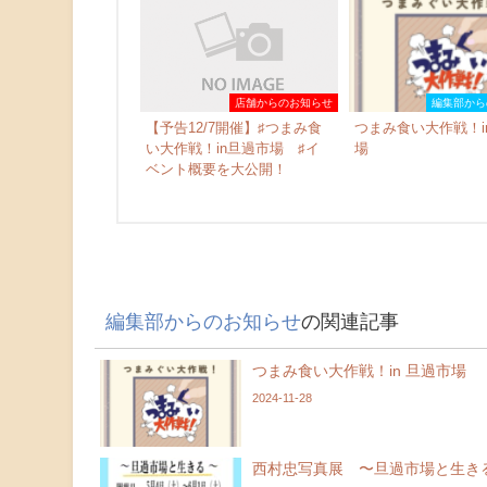
店舗からのお知らせ
編集部から
【予告12/7開催】♯つまみ食
つまみ食い大作戦！i
い大作戦！in旦過市場 ♯イ
場
ベント概要を大公開！
編集部からのお知らせ
の関連記事
つまみ食い大作戦！in 旦過市場
2024-11-28
西村忠写真展 〜旦過市場と生き