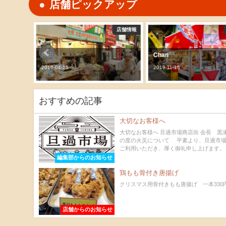
店舗ピックアップ
店舗情報
店舗情報
坪田
Chan
2016-04-15
2019-11-15
おすすめの記事
大切なお客様へ
大切なお客様へ 旦過市場商店街 会長 黒
の度の火災について 平素より、旦過市
ご利用いただき、厚く御礼申し上げます。 
編集部からのお知らせ
鶏もも骨付き唐揚げ
クリスマス用骨付きもも唐揚げ 一本330円.
店舗からのお知らせ