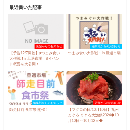
最近書いた記事
店舗からのお知らせ
編集部からのお知らせ
【予告12/7開催】♯つまみ食い
つまみ食い大作戦！in 旦過市場
大作戦！in旦過市場 ♯イベン
ト概要を大公開！
編集部からのお知らせ
店舗からのお知らせ
師走目前 食市祭 開催！
【マグロの日/10月10日】九州
まぐろ まぐろ大漁祭2024◆10
月10日～10月12日◆