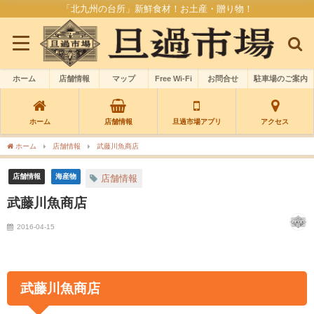
「北九州の台所」新鮮食材！お土産・贈り物！
ホーム
店舗情報
マップ
Free Wi-Fi
お問合せ
駐車場のご案内
ホーム
店舗情報
旦過市場アプリ
アクセス
ホーム
店舗情報
武藤川魚商店
店舗情報
海産物
店舗情報
武藤川魚商店
2016-04-15
武藤川魚商店