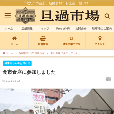
「北九州の台所」新鮮食材！お土産・贈り物！
ホーム
店舗情報
マップ
Free Wi-Fi
お問合せ
駐車場のご案内
ホーム
店舗情報
旦過市場アプリ
アクセス
ホーム
編集部からのお知らせ
食市食座に参加しました
編集部からのお知らせ
食市食座に参加しました
2011-02-22