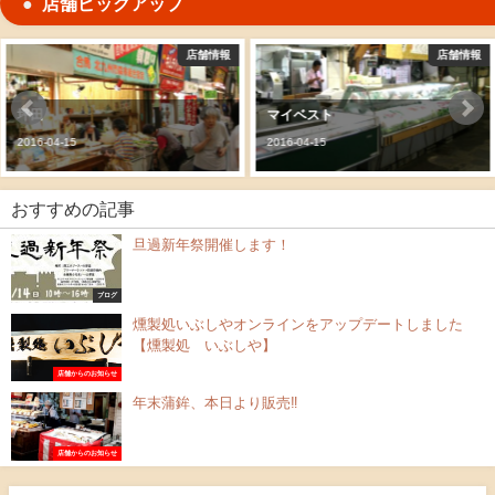
店舗ピックアップ
店舗情報
店舗情報
マイベスト
米夢マイム
2016-04-15
2016-04-15
おすすめの記事
旦過新年祭開催します！
ブログ
燻製処いぶしやオンラインをアップデートしました
【燻製処 いぶしや】
店舗からのお知らせ
年末蒲鉾、本日より販売‼︎
店舗からのお知らせ